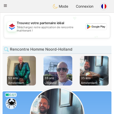
Nederland
Chat
Toggle
Mode
Connexion
navigation
💖
Trouvez votre partenaire idéal
Téléchargez notre application de rencontre
💖
maintenant !
💕
💕
Rencontre Homme Noord-Holland
53 ans
38 ans
35 ans
Amsterdam
Uitgeest
Amsterdam
0.6/1