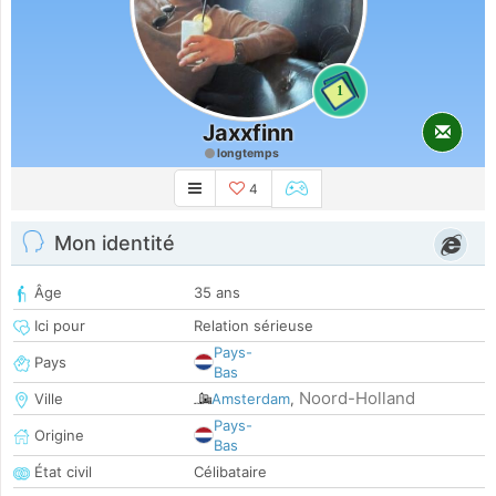
1
Jaxxfinn
longtemps
4
Mon identité
Âge
35 ans
Ici pour
Relation sérieuse
Pays-
Pays
Bas
Noord-Holland
Ville
Amsterdam
,
Pays-
Origine
Bas
État civil
Célibataire