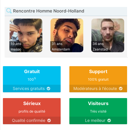
Rencontre Homme Noord-Holland
19 ans
31 ans
36 ans
Heiloo
Amsterdam
Zaanstad
Gratuit
Support
%
100
100% gratuit
Services gratuits
Modérateurs à l'écoute
Sérieux
Visiteurs
profils de qualité
Très visité
Qualité confirmée
Le meilleur