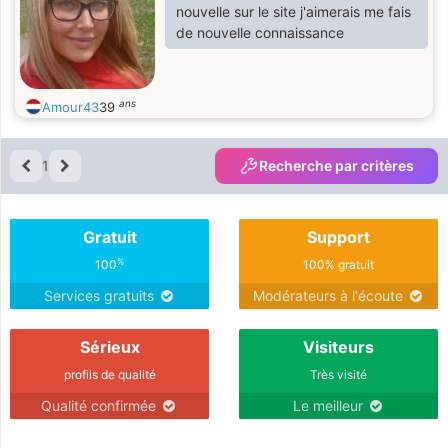
nouvelle sur le site j'aimerais me fais
de nouvelle connaissance
ans
Amour43
39
1
Recherche par critères
Gratuit
Support
%
100
100% gratuit
Services gratuits
Modérateurs à l'écoute
Sérieux
Visiteurs
profils de qualité
Très visité
Qualité confirmée
Le meilleur