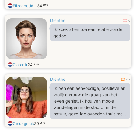
ans
Elizagoodd...
34
Drenthe
0
Ik zoek af en toe een relatie zonder
gedoe
ans
Claradtr
24
Drenthe
0.2
Ik ben een eenvoudige, positieve en
vrolijke vrouw die graag van het
leven geniet. Ik hou van mooie
wandelingen in de stad of in de
natuur, gezellige avonden thuis met
een goede serie, uit eten gaan en
ans
Gelukgeluk
39
momenten waarop ik spontaan moet
lachen