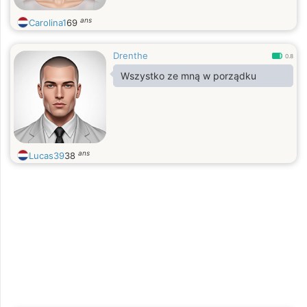
ans
Carolina1
69
Drenthe
0.8
Wszystko ze mną w porządku
ans
Lucas39
38