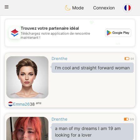
Nederland
Chat
Toggle
Mode
Connexion
navigation
💖
Trouvez votre partenaire idéal
💖
Téléchargez notre application de rencontre
maintenant !
💕
💕
Drenthe
0.1
I'm cool and straight forward woman
ans
Emma26
38
Drenthe
0.5
a man of my dreams I am 19 am
looking for a lover