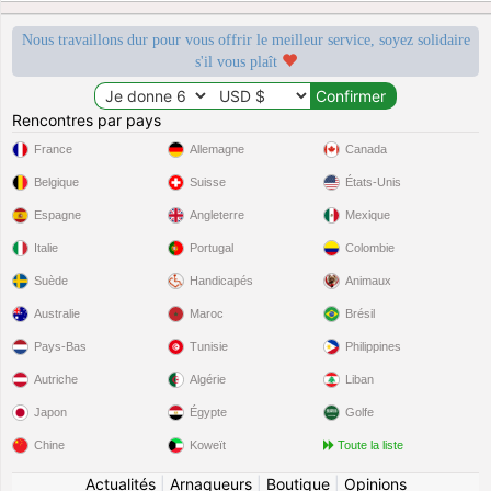
Nous travaillons dur pour vous offrir le meilleur service, soyez solidaire
s'il vous plaît
Rencontres par pays
France
Allemagne
Canada
Belgique
Suisse
États-Unis
Espagne
Angleterre
Mexique
Italie
Portugal
Colombie
Suède
Handicapés
Animaux
Australie
Maroc
Brésil
Pays-Bas
Tunisie
Philippines
Autriche
Algérie
Liban
Japon
Égypte
Golfe
Chine
Koweït
Toute la liste
Actualités
|
Arnaqueurs
|
Boutique
|
Opinions