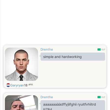
Drenthe
0.7
simple and hardworking
ans
Garyryan
18
Drenthe
0.7
aaaaaaaààdffyjiifghii ryuitfvhiitrd
tt78d