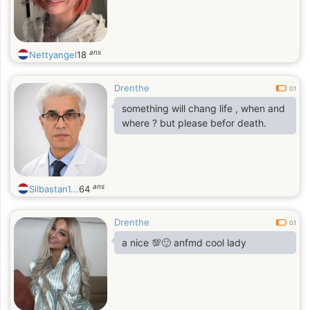
ans
Nettyangel
18
Drenthe
0.1
something will chang life , when and
where ? but please befor death.
ans
Silbastan1...
64
Drenthe
0.1
a nice 💯🙂 anfmd cool lady