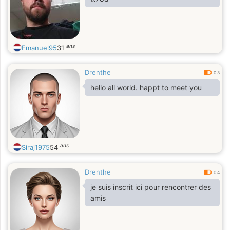
ans
Emanuel95
31
Drenthe
0.3
hello all world. happt to meet you
ans
Siraj1975
54
Drenthe
0.4
je suis inscrit ici pour rencontrer des
amis