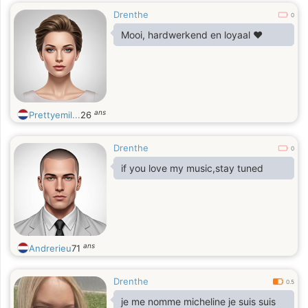
Drenthe
0
Mooi, hardwerkend en loyaal ❤️
ans
Prettyemil...
26
Drenthe
0
if you love my music,stay tuned
ans
Andrerieu
71
Drenthe
0.5
je me nomme micheline je suis suis