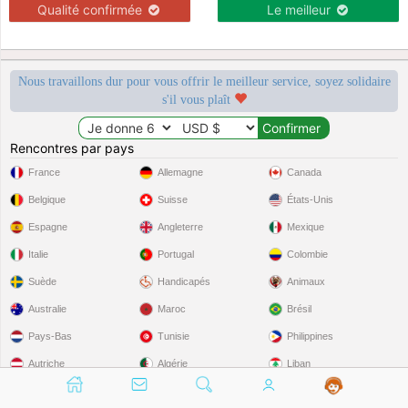
Qualité confirmée
Le meilleur
Nous travaillons dur pour vous offrir le meilleur service, soyez solidaire
s'il vous plaît
Rencontres par pays
France
Allemagne
Canada
Belgique
Suisse
États-Unis
Espagne
Angleterre
Mexique
Italie
Portugal
Colombie
Suède
Handicapés
Animaux
Australie
Maroc
Brésil
Pays-Bas
Tunisie
Philippines
Autriche
Algérie
Liban
Japon
Égypte
Golfe