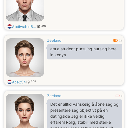
ans
Abdiwahid6...
19
Zeeland
0.3
am a student pursuing nursing here
in kenya
ans
Ace254
19
Zeeland
0
Det er alltid vanskelig å åpne seg og
presentere seg objektivt på en
datingside Jeg er ikke veldig
erfaren! Rolig, stabil, med sterke