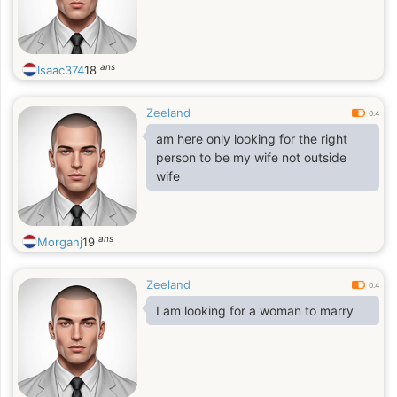
ans
Isaac374
18
Zeeland
0.4
am here only looking for the right
person to be my wife not outside
wife
ans
Morganj
19
Zeeland
0.4
I am looking for a woman to marry