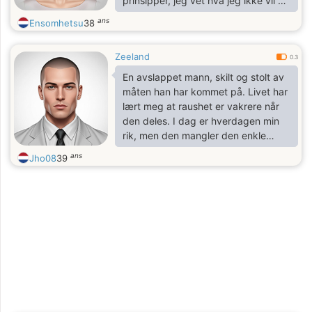
prinsipper, jeg vet hva jeg ikke vil ha
lenger.
ans
Ensomhetsu
38
Zeeland
0.3
En avslappet mann, skilt og stolt av
måten han har kommet på. Livet har
lært meg at raushet er vakrere når
den deles. I dag er hverdagen min
rik, men den mangler den enkle
medvirken, at 'vi' som endrer alt.
ans
Jho08
39
Jeg leter etter en skulder, en latter
og ønsket om å bygge et nytt
kapittel for to, alt forsiktig.