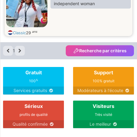
independent woman
ans
Classic
29
1
Recherche par critères
Gratuit
Support
%
100
100% gratuit
Services gratuits
Modérateurs à l'écoute
Sérieux
Visiteurs
profils de qualité
Très visité
Qualité confirmée
Le meilleur