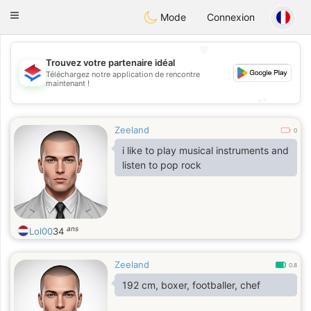
Nederland
Chat
Toggle
Mode
Connexion
navigation
💖
Trouvez votre partenaire idéal
Téléchargez notre application de rencontre
💖
maintenant !
💕
💕
Zeeland
0
i like to play musical instruments and
listen to pop rock
ans
Lol00
34
Zeeland
0.8
192 cm, boxer, footballer, chef