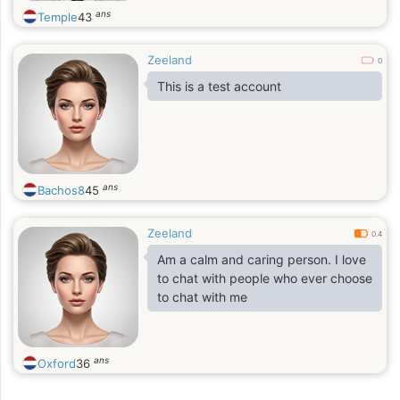
ans
Temple
43
Zeeland
0
This is a test account
ans
Bachos8
45
Zeeland
0.4
Am a calm and caring person. I love
to chat with people who ever choose
to chat with me
ans
Oxford
36