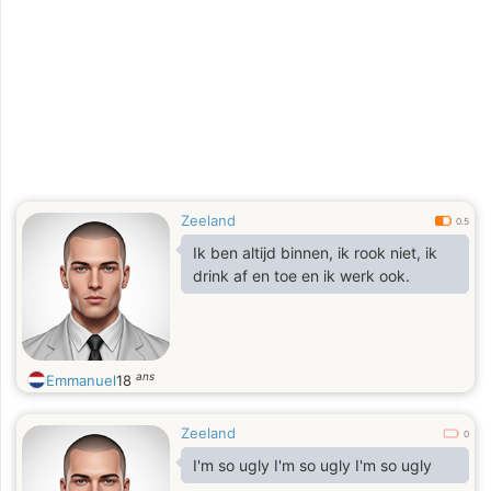
Zeeland
0.5
Ik ben altijd binnen, ik rook niet, ik
drink af en toe en ik werk ook.
ans
Emmanuel
18
Zeeland
0
I'm so ugly I'm so ugly I'm so ugly