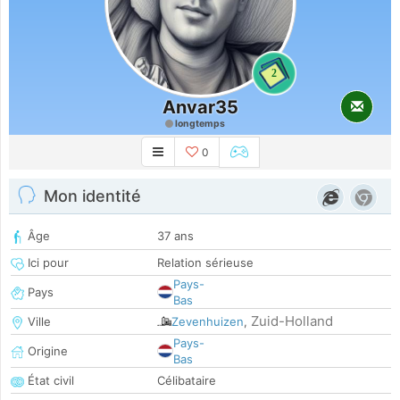
2
Anvar35
longtemps
0
Mon identité
Âge
37 ans
Ici pour
Relation sérieuse
Pays-
Pays
Bas
Zuid-Holland
Ville
Zevenhuizen
,
Pays-
Origine
Bas
État civil
Célibataire