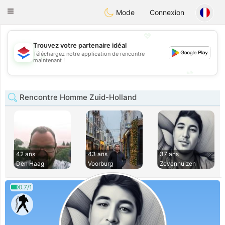
Nederland
Chat
Toggle
Mode
Connexion
navigation
💖
Trouvez votre partenaire idéal
Téléchargez notre application de rencontre
💖
maintenant !
💕
💕
Rencontre Homme Zuid-Holland
42 ans
43 ans
37 ans
Den Haag
Voorburg
Zevenhuizen
0.7/1