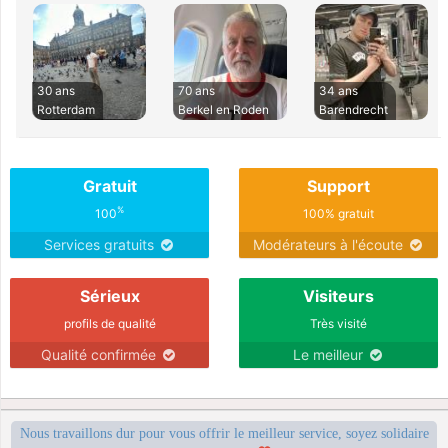
30 ans
70 ans
34 ans
Rotterdam
Berkel en Roden
Barendrecht
Gratuit
Support
%
100
100% gratuit
Services gratuits
Modérateurs à l'écoute
Sérieux
Visiteurs
profils de qualité
Très visité
Qualité confirmée
Le meilleur
Nous travaillons dur pour vous offrir le meilleur service, soyez solidaire