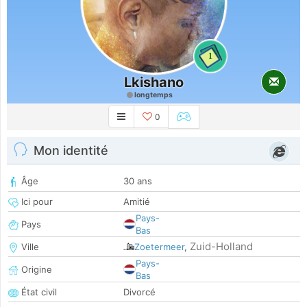
1
Lkishano
longtemps
0
Mon identité
Âge
30 ans
Ici pour
Amitié
Pays-
Pays
Bas
Zuid-Holland
Ville
Zoetermeer
,
Pays-
Origine
Bas
État civil
Divorcé