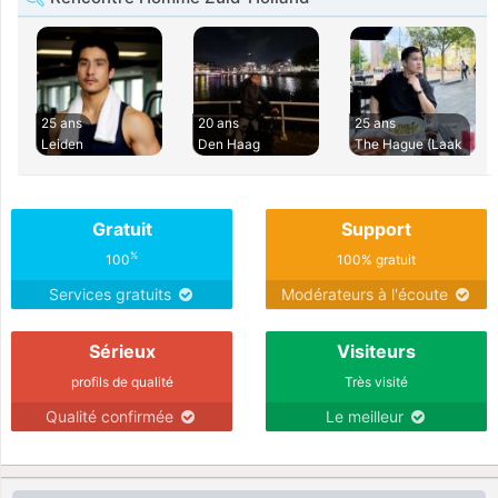
25 ans
20 ans
25 ans
Leiden
Den Haag
The Hague (Laak
Gratuit
Support
%
100
100% gratuit
Services gratuits
Modérateurs à l'écoute
Sérieux
Visiteurs
profils de qualité
Très visité
Qualité confirmée
Le meilleur