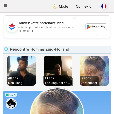
Nederland
Chat
Toggle
Mode
Connexion
navigation
💖
Trouvez votre partenaire idéal
💖
Téléchargez notre application de rencontre
maintenant !
💕
💕
Rencontre Homme Zuid-Holland
40 ans
41 ans
30 ans
Den Haag
The Hague (Laakhav
Zoetermeer
0.7/1