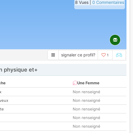
8 Vues |
0 Commentaires
signaler ce profil?
1
 physique et+
che
Une Femme
x
Non renseigné
veux
Non renseigné
tte
Non renseigné
Non renseigné
Non renseigné