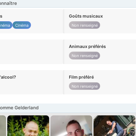
nnaître
ts
Goûts musicaux
inéma
Cinéma
Non renseigné
Animaux préférés
Non renseigné
alcool?
Film préféré
Non renseigné
omme Gelderland