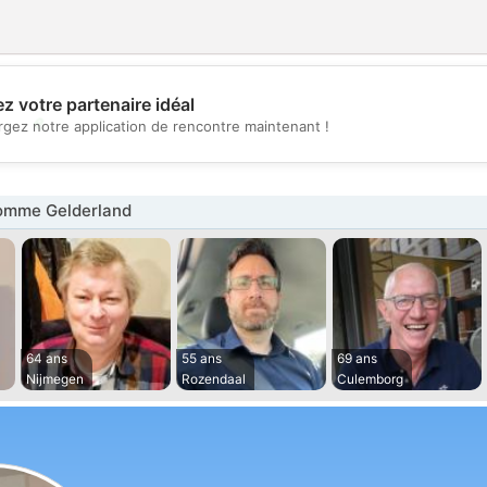
z votre partenaire idéal
💖
rgez notre application de rencontre maintenant !
💕
omme Gelderland
64 ans
55 ans
69 ans
Nijmegen
Rozendaal
Culemborg