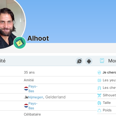
Alhoot
2
ité
Mon
35 ans
Je cher
Amitié
Les yeu
Pays-
Les che
Bas
Silhoue
Gelderland
Nijmegen
,
Taille
Pays-
Bas
Poids
Célibataire