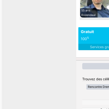
55 ans
Rozendaal
Gratuit
%
100
Services gr
Trouvez des céli
Rencontre Dre