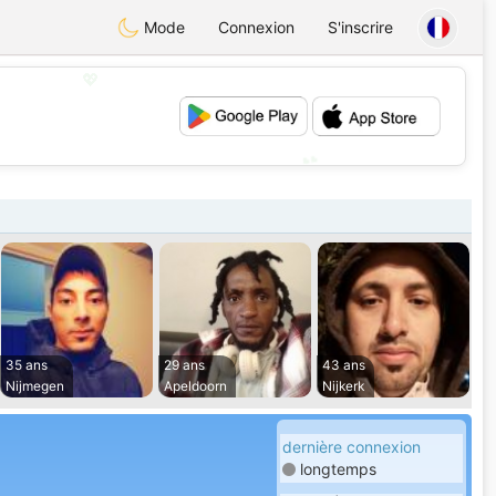
Mode
Connexion
S'inscrire
💖
💕
35 ans
29 ans
43 ans
Nijmegen
Apeldoorn
Nijkerk
dernière connexion
longtemps