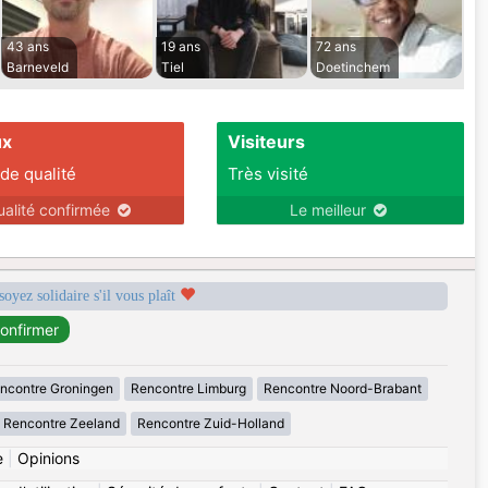
43 ans
19 ans
72 ans
Barneveld
Tiel
Doetinchem
ux
Visiteurs
 de qualité
Très visité
ualité confirmée
Le meilleur
soyez solidaire s'il vous plaît
ncontre Groningen
Rencontre Limburg
Rencontre Noord-Brabant
Rencontre Zeeland
Rencontre Zuid-Holland
e
|
Opinions