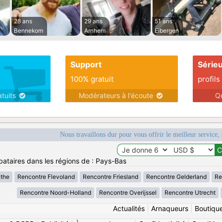
28 ans
29 ans
51 ans
Bennekom
Arnhem
Eibergen
Support
Série
100% gratuit
profils
atuits
Modérateurs à l'écoute
Q
Nous travaillons dur pour vous offrir le meilleur service, 
bataires dans les régions de : Pays-Bas
nthe
Rencontre Flevoland
Rencontre Friesland
Rencontre Gelderland
Re
Rencontre Noord-Holland
Rencontre Overijssel
Rencontre Utrecht
Actualités
|
Arnaqueurs
|
Boutiqu