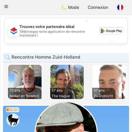
Nederland
Chat
Toggle
Mode
Connexion
navigation
💖
Trouvez votre partenaire idéal
💖
Téléchargez notre application de rencontre
maintenant !
💕
💕
Rencontre Homme Zuid-Holland
70 ans
57 ans
57 ans
Berkel en Rodenrij
The Hague
Zwijndrecht
0.6/1