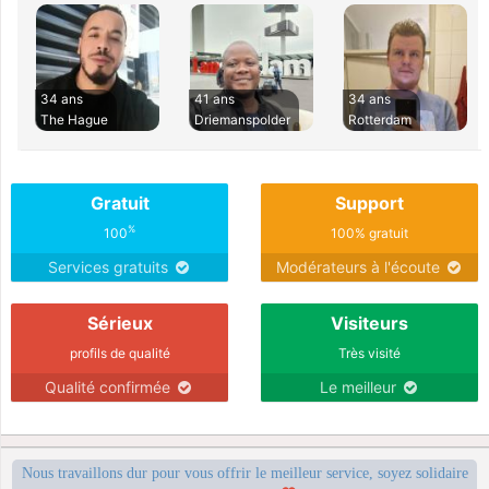
34 ans
41 ans
34 ans
The Hague
Driemanspolder
Rotterdam
Gratuit
Support
%
100
100% gratuit
Services gratuits
Modérateurs à l'écoute
Sérieux
Visiteurs
profils de qualité
Très visité
Qualité confirmée
Le meilleur
Nous travaillons dur pour vous offrir le meilleur service, soyez solidaire