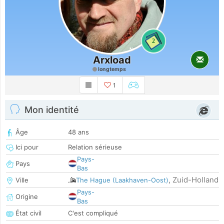
2
Arxload
longtemps
1
Mon identité
Âge
48 ans
Ici pour
Relation sérieuse
Pays-
Pays
Bas
Zuid-Holland
Ville
The Hague (Laakhaven-Oost)
,
Pays-
Origine
Bas
État civil
C'est compliqué