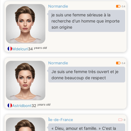
Normandie
0.4
je suis une femme sérieuse à la
recherche d'un homme que importe
son origine
years old
Mdelcuri
34
Normandie
0.4
Je suis une femme très ouvert et je
donne beaucoup de respect
years old
Astridbont
32
Île-de-France
0
« Dieu, amour et famille. » C'est la