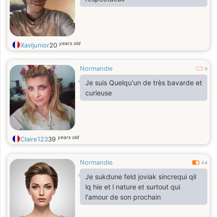
years old
Xavijunior
20
Normandie
0
Je suis Quelqu'un de très bavarde et
curieuse
years old
Claire123
39
Normandie
0.4
Je sukdune feld joviak sincrequi qil
lq hie et l nature et surtout qui
l'amour de son prochain