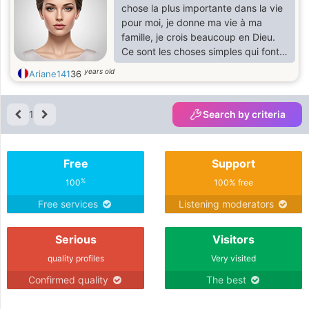
chose la plus importante dans la vie
pour moi, je donne ma vie à ma
famille, je crois beaucoup en Dieu.
Ce sont les choses simples qui font
la différence dans une relation, c'est
years old
Ariane141
36
la personne qui est à nos côtés, qui
rend chaque instant magique, il n'est
pas nécessaire d'avoir grand-chose
1
Search by criteria
pour être heureux, car au final ce qui
reste dans les souvenirs, ce sont les
beaux moments vécus. J'aime
Free
Support
profiter du coucher de soleil, me
promener, lire, j'aime voyager, j'a
%
100
100% free
Free services
Listening moderators
Serious
Visitors
quality profiles
Very visited
Confirmed quality
The best