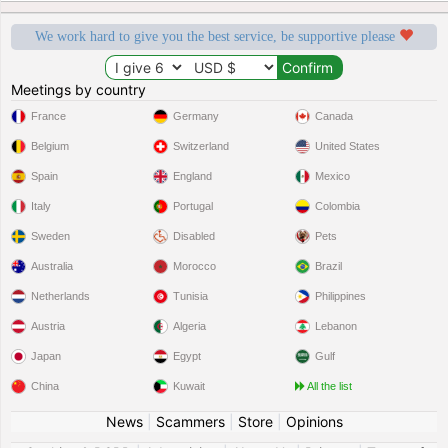
We work hard to give you the best service, be supportive please
Meetings by country
France
Germany
Canada
Belgium
Switzerland
United States
Spain
England
Mexico
Italy
Portugal
Colombia
Sweden
Disabled
Pets
Australia
Morocco
Brazil
Netherlands
Tunisia
Philippines
Austria
Algeria
Lebanon
Japan
Egypt
Gulf
China
Kuwait
All the list
News
|
Scammers
|
Store
|
Opinions