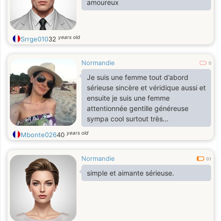
amoureux
years old
Srrge010
32
Normandie
0
Je suis une femme tout d’abord
sérieuse sincère et véridique aussi et
ensuite je suis une femme
attentionnée gentille généreuse
sympa cool surtout très
respectueuse.
years old
Mbonte026
40
Normandie
0.1
simple et aimante sérieuse.