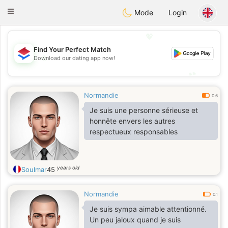
Nederland
Chat
Toggle
Mode
Login
navigation
💖
Find Your Perfect Match
💖
Download our dating app now!
💕
💕
Normandie
0.6
Je suis une personne sérieuse et
honnête envers les autres
respectueux responsables
years old
Soulmar
45
Normandie
0.1
Je suis sympa aimable attentionné.
Un peu jaloux quand je suis