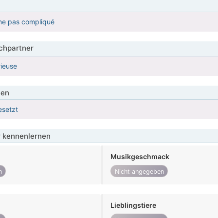
me pas compliqué
hpartner
rieuse
ien
esetzt
 kennenlernen
Musikgeschmack
n
Nicht angegeben
Lieblingstiere