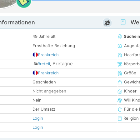
1
informationen
Wei
49 Jahre alt
Suche 
Ernsthafte Beziehung
Augenf
Frankreich
Haarfar
Bretagne
Breteil
,
Körperb
Frankreich
Größe
Geschieden
Gewich
Nicht angegeben
Kinder
Nein
Will Kin
Der Umsatz
Für die
Login
Religion
Login