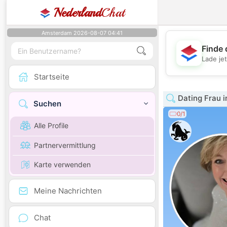
Nederland
Chat
Amsterdam 2026-08-07 04:41
Finde 
Lade je
Startseite
Dating Frau i
Suchen
0/1
Alle Profile
Partnervermittlung
Karte verwenden
Meine Nachrichten
Chat