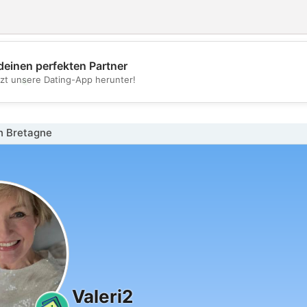
deinen perfekten Partner
💖
tzt unsere Dating-App herunter!
💕
n Bretagne
Valeri2