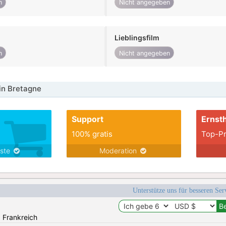
n
Nicht angegeben
Lieblingsfilm
n
Nicht angegeben
in Bretagne
Support
Ernsth
100% gratis
Top-Pr
nste
Moderation
Unterstütze uns für besseren Se
: Frankreich