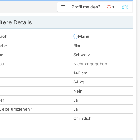
Profil melden?
1
tere Details
nach
Mann
arbe
Blau
be
Schwarz
au
Nicht angegeben
146 cm
t
64 kg
Nein
der
Ja
 Liebe umziehen?
Ja
Christlich