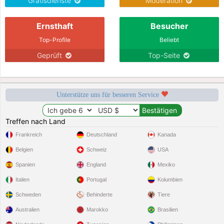
Gratisdienste
Moderation
Ernsthaft
Besucher
Top-Profile
Beliebt
Geprüft
Top-Seite
Unterstütze uns für besseren Service
Treffen nach Land
Frankreich
Deutschland
Kanada
Belgien
Schweiz
USA
Spanien
England
Mexiko
Italien
Portugal
Kolumbien
Schweden
Behinderte
Tiere
Australien
Marokko
Brasilien