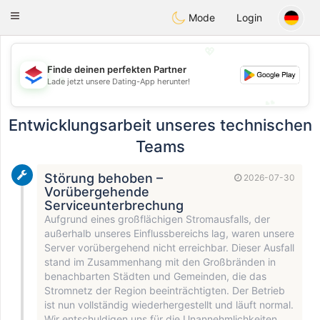
Nederland
Chat
Toggle
Mode
Login
navigation
💖
Finde deinen perfekten Partner
💖
Lade jetzt unsere Dating-App herunter!
💕
💕
Entwicklungsarbeit unseres technischen
Teams
Störung behoben –
2026-07-30
Vorübergehende
Serviceunterbrechung
Aufgrund eines großflächigen Stromausfalls, der
außerhalb unseres Einflussbereichs lag, waren unsere
Server vorübergehend nicht erreichbar. Dieser Ausfall
stand im Zusammenhang mit den Großbränden in
benachbarten Städten und Gemeinden, die das
Stromnetz der Region beeinträchtigten. Der Betrieb
ist nun vollständig wiederhergestellt und läuft normal.
Wir entschuldigen uns für die Unannehmlichkeiten