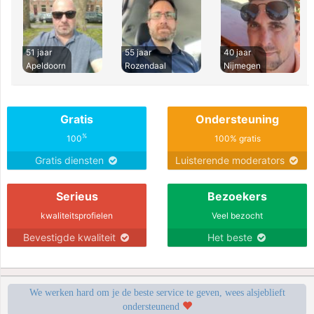
51 jaar
55 jaar
40 jaar
Apeldoorn
Rozendaal
Nijmegen
Gratis
Ondersteuning
%
100
100% gratis
Gratis diensten
Luisterende moderators
Serieus
Bezoekers
kwaliteitsprofielen
Veel bezocht
Bevestigde kwaliteit
Het beste
We werken hard om je de beste service te geven, wees alsjeblieft
ondersteunend