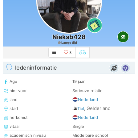
2
Nieksb428
Lange tijd
3
ledeninformatie
Age
19 jaar
hier voor
Serieuze relatie
land
Nederland
Gelderland
stad
Tiel
,
herkomst
Nederland
vitaal
Single
academisch niveau
Middelbare school