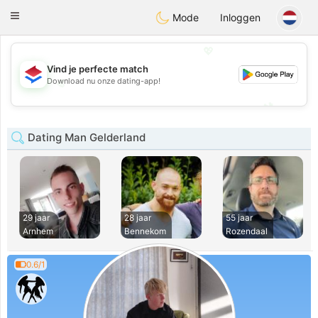
Nederland
Chat
Toggle
Mode
Inloggen
navigation
💖
Vind je perfecte match
💖
Download nu onze dating-app!
💕
💕
Dating Man Gelderland
29 jaar
28 jaar
55 jaar
Arnhem
Bennekom
Rozendaal
0.6/1