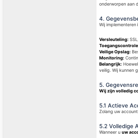
onderworpen aan d
4. Gegevensbe
Wij implementeren
Versleuteling:
SSL/
Toegangscontrole
Veilige Opslag:
Bes
Monitoring:
Contin
Belangrijk:
Hoewel 
veilig. Wij kunnen 
5. Gegevensret
Wij zijn volledig
5.1 Actieve A
Zolang uw account a
5.2 Volledige 
Wanneer u
uw acco