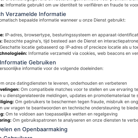
s:
Informatie gebruikt om uw identiteit te verifiëren en fraude te vo
ch Verzamelde Informatie
omatisch bepaalde informatie wanneer u onze Dienst gebruikt:
e:
IP-adres, browsertype, besturingssysteem en apparaat-identifica
s:
Bezochte pagina's, tijd besteed aan de Dienst en interactiepatron
Geschatte locatie gebaseerd op IP-adres of precieze locatie als u t
chnologieën:
Informatie verzameld via cookies, web beacons en ver
 Informatie Gebruiken
ersoonlijke informatie voor de volgende doeleinden:
m onze datingdiensten te leveren, onderhouden en verbeteren
velingen:
Om compatibele matches voor te stellen en uw ervaring te
u dienstgerelateerde meldingen, updates en promotiemateriaal te 
liging:
Om gebruikers te beschermen tegen fraude, misbruik en on
 uw vragen te beantwoorden en technische ondersteuning te bied
g:
Om te voldoen aan toepasselijke wetten en regelgeving
ering:
Om gebruikspatronen te analyseren en onze diensten te verb
 Delen en Openbaarmaking