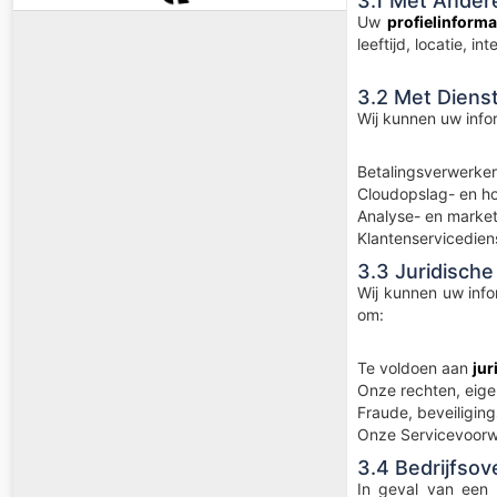
3.1 Met Ander
Uw
profielinforma
leeftijd, locatie, in
3.2 Met Diens
Wij kunnen uw info
Betalingsverwerke
Cloudopslag- en ho
Analyse- en market
Klantenservicedien
3.3 Juridische
Wij kunnen uw info
om:
Te voldoen aan
jur
Onze rechten, eige
Fraude, beveiligin
Onze Servicevoorw
3.4 Bedrijfso
In geval van een 