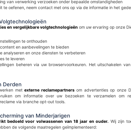
ng van verwerking verzoeken onder bepaalde omstandigheden
t te oefenen, neem contact met ons op via de informatie in het gede
 Volgtechnologieën
ies en vergelijkbare volgtechnologieën
om uw ervaring op onze Die
nstellingen te onthouden
content en aanbevelingen te bieden
e analyseren en onze diensten te verbeteren
es te leveren
tellingen beheren via uw browservoorkeuren. Het uitschakelen van
n Derden
nwerken met
externe reclamepartners
om advertenties op onze Di
bruiken om informatie over uw bezoeken te verzamelen om rel
reclame via branche opt-out tools.
scherming van Minderjarigen
rikt bedoeld voor volwassenen van 18 jaar en ouder.
Wij zijn t
hebben de volgende maatregelen geïmplementeerd: