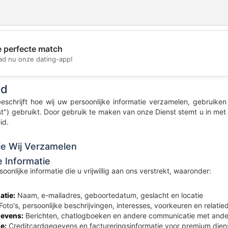
e perfecte match
💖
d nu onze dating-app!
💕
id
beschrijft hoe wij uw persoonlijke informatie verzamelen, gebrui
st") gebruikt. Door gebruik te maken van onze Dienst stemt u in me
id.
die Wij Verzamelen
e Informatie
oonlijke informatie die u vrijwillig aan ons verstrekt, waaronder:
atie:
Naam, e-mailadres, geboortedatum, geslacht en locatie
Foto's, persoonlijke beschrijvingen, interesses, voorkeuren en relatie
evens:
Berichten, chatlogboeken en andere communicatie met ande
e:
Creditcardgegevens en factureringsinformatie voor premium dien