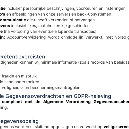
tie
inclusief persoonlijke beschrijvingen, voorkeuren en instellingen
o's
en afbeeldingen van onze servers en back-upsystemen
 communicatie
die u heeft verzonden of ontvangen
evens
inclusief likes, matches en kijkgeschiedenis
ie
(na voltooiing van eventuele lopende transacties)
jn:
Accountverwijdering wordt onmiddellijk verwerkt, met volledi
 Retentievereisten
digheden kunnen wij minimale informatie (zoals records van beleidssc
 fraude en misbruik
ridische onderzoeken
 veiligheids- en beschermingsmaatregelen
nale Gegevensoverdrachten en GDPR-naleving
ig compliant met de Algemene Verordening Gegevensbesche
ing:
Gegevensopslag
gegevens worden uitsluitend opgeslagen en verwerkt op
veilige serve