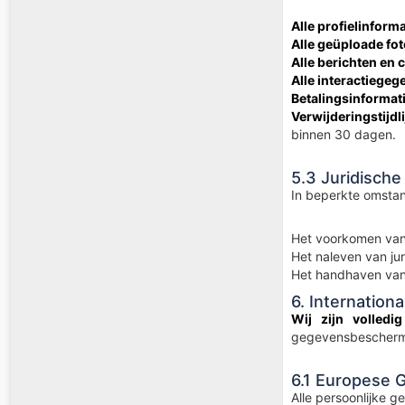
Alle profielinforma
Alle geüploade fot
Alle berichten en
Alle interactiegeg
Betalingsinformat
Verwijderingstijdli
binnen 30 dagen.
5.3 Juridische
In beperkte omstan
Het voorkomen van
Het naleven van ju
Het handhaven van
6. Internatio
Wij zijn volled
gegevensbescherm
6.1 Europese 
Alle persoonlijke 