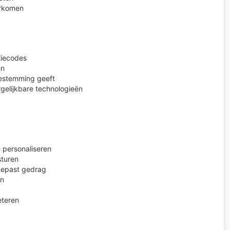
orkomen
tiecodes
en
oestemming geeft
gelijkbare technologieën
 personaliseren
sturen
gepast gedrag
en
eteren