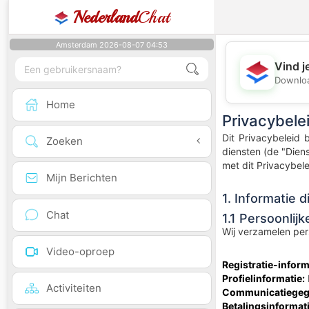
Nederland
Chat
Amsterdam 2026-08-07 04:53
Vind j
Downloa
Home
Privacybele
Dit Privacybeleid 
Zoeken
diensten (de "Dien
met dit Privacybele
Mijn Berichten
1. Informatie 
Chat
1.1 Persoonlijk
Wij verzamelen pers
Video-oproep
Registratie-inform
Profielinformatie:
Activiteiten
Communicatiegeg
Betalingsinformati