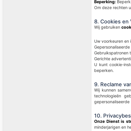
Beperking:
Beperki
Om deze rechten ui
8. Cookies en
Wij gebruiken
cook
Uw voorkeuren en i
Gepersonaliseerde 
Gebruikspatronen t
Gerichte advertenti
U kunt cookie-ins
beperken.
9. Reclame va
Wij kunnen same
technologieën ge
gepersonaliseerde 
10. Privacybe
Onze Dienst is st
minderjarigen en 