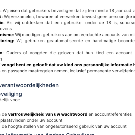
:
Wij eisen dat gebruikers bevestigen dat zij ten minste 18 jaar oud zij
d:
Wij verzamelen, bewaren of verwerken bewust geen persoonlijke i
ie:
Als wij ontdekken dat een gebruiker onder de 18 is, schorsen
gevens
nisme:
Wij moedigen gebruikers aan om verdachte accounts van min
toring:
Wij gebruiken geautomatiseerde en handmatige beoordeli
n:
Ouders of voogden die geloven dat hun kind een account he
g
f voogd bent en gelooft dat uw kind ons persoonlijke informatie 
 en passende maatregelen nemen, inclusief permanente verwijderin
sverantwoordelijkheden
veiliging
elijk voor:
n de
vertrouwelijkheid van uw wachtwoord
en accountreferenties
ie plaatsvinden onder uw account
p de hoogte stellen van ongeautoriseerd gebruik van uw account