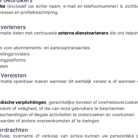
e Gebruikers
tie
(exclusief uw echte naam, e-mail en telefoonnummer) is zichtb
teresses en profielbeschrijving.
tverleners
rmatie delen met vertrouwde
externe dienstverleners
die ons helpen
rs voor abonnements- en aankooptransacties
stingproviders
ingplatforms
sten
 Vereisten
rmatie openbaar maken wanneer dit wettelijk vereist is of wanneer
idische verplichtingen
, gerechtelijke bevelen of overheidsverzoeke
ndom of veiligheid, of die van onze gebruikers te beschermen
gsschendingen of illegale activiteiten te onderzoeken en voorkomen
aarden of andere overeenkomsten af te dwingen
verdrachten
fusie, overname of verkoop van activa kunnen uw persoonlijke