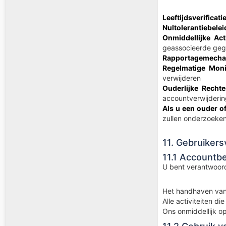
Leeftijdsverificatie
Nultolerantiebelei
Onmiddellijke Act
geassocieerde ge
Rapportagemecha
Regelmatige Moni
verwijderen
Ouderlijke Rechte
accountverwijderin
Als u een ouder o
zullen onderzoeken
11. Gebruiker
11.1 Accountbe
U bent verantwoord
Het handhaven va
Alle activiteiten d
Ons onmiddellijk o