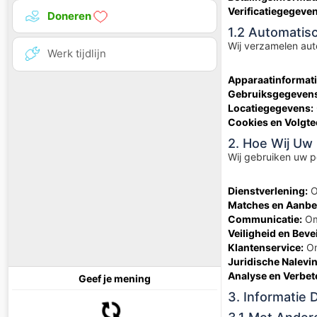
Verificatiegegeven
Doneren
1.2 Automatis
Wij verzamelen aut
Werk tijdlijn
Apparaatinformati
Gebruiksgegeven
Locatiegegevens:
Cookies en Volgte
2. Hoe Wij Uw
Wij gebruiken uw p
Dienstverlening:
O
Matches en Aanbe
Communicatie:
Om 
Veiligheid en Bevei
Klantenservice:
Om
Juridische Nalevin
Analyse en Verbet
Geef je mening
3. Informatie