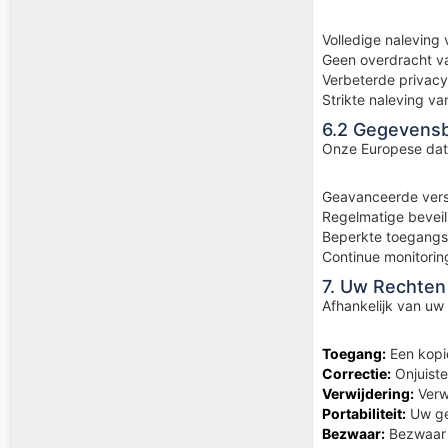
Volledige nalevin
Geen overdracht v
Verbeterde privacy
Strikte naleving v
6.2 Gegevens
Onze Europese dat
Geavanceerde versl
Regelmatige beveil
Beperkte toegangs
Continue monitorin
7. Uw Rechten
Afhankelijk van uw
Toegang:
Een kopie
Correctie:
Onjuiste
Verwijdering:
Verwi
Portabiliteit:
Uw ge
Bezwaar:
Bezwaar 