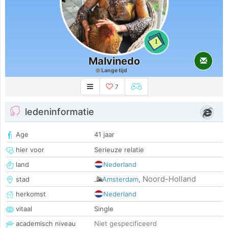
1
Malvinedo
Lange tijd
7
ledeninformatie
Age
41 jaar
hier voor
Serieuze relatie
land
Nederland
Noord-Holland
stad
Amsterdam
,
herkomst
Nederland
vitaal
Single
academisch niveau
Niet gespecificeerd