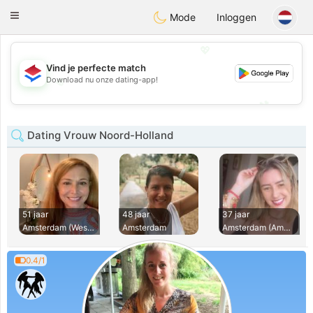
Nederland
Chat
Toggle
Mode
Inloggen
navigation
💖
Vind je perfecte match
💖
Download nu onze dating-app!
💕
💕
Dating Vrouw Noord-Holland
51 jaar
48 jaar
37 jaar
Amsterdam (Westpoo
Amsterdam
Amsterdam (Amsterd
0.4/1