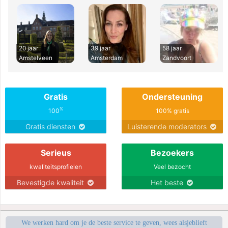
20 jaar
39 jaar
58 jaar
Amstelveen
Amsterdam
Zandvoort
Gratis
Ondersteuning
%
100
100% gratis
Gratis diensten
Luisterende moderators
Serieus
Bezoekers
kwaliteitsprofielen
Veel bezocht
Bevestigde kwaliteit
Het beste
We werken hard om je de beste service te geven, wees alsjeblieft