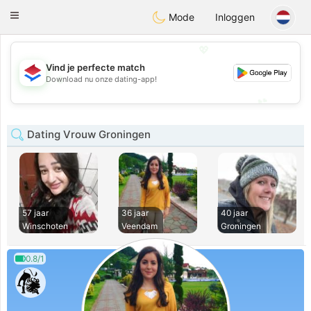
Nederland
Chat
Toggle
Mode
Inloggen
navigation
💖
Vind je perfecte match
💖
Download nu onze dating-app!
💕
💕
Dating Vrouw Groningen
57 jaar
36 jaar
40 jaar
Winschoten
Veendam
Groningen
0.8/1