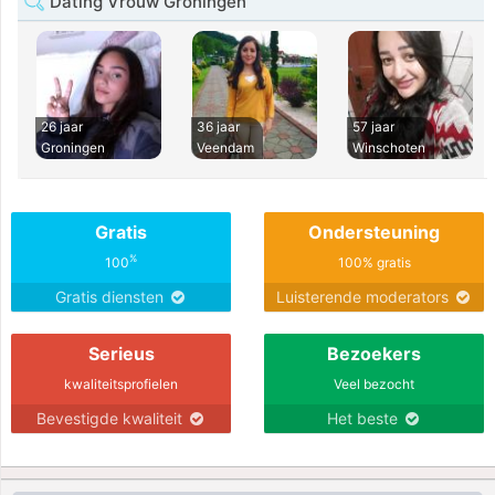
Dating Vrouw Groningen
26 jaar
36 jaar
57 jaar
Groningen
Veendam
Winschoten
Gratis
Ondersteuning
%
100
100% gratis
Gratis diensten
Luisterende moderators
Serieus
Bezoekers
kwaliteitsprofielen
Veel bezocht
Bevestigde kwaliteit
Het beste