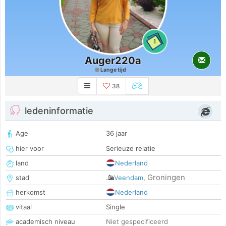
1
Auger220a
Lange tijd
38
ledeninformatie
Age
36 jaar
hier voor
Serieuze relatie
land
Nederland
Groningen
stad
Veendam
,
herkomst
Nederland
vitaal
Single
academisch niveau
Niet gespecificeerd