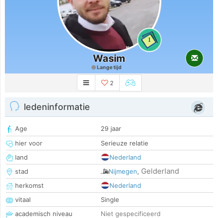
1
Wasim
Lange tijd
2
ledeninformatie
Age
29 jaar
hier voor
Serieuze relatie
land
Nederland
Gelderland
stad
Nijmegen
,
herkomst
Nederland
vitaal
Single
academisch niveau
Niet gespecificeerd