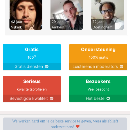
43 jaar
29 jaar
72 jaar
Nijkerk
Arnhem
Doetinchem
Gratis
Ondersteuning
%
100
100% gratis
Gratis diensten
Luisterende moderators
Serieus
Bezoekers
kwaliteitsprofielen
Veel bezocht
Bevestigde kwaliteit
Het beste
We werken hard om je de beste service te geven, wees alsjeblieft
ondersteunend