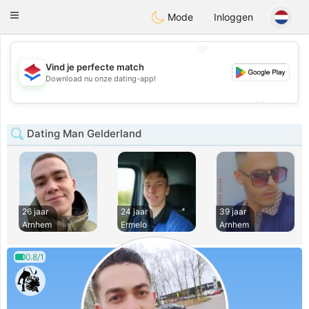
Nederland
Chat
Toggle
Mode
Inloggen
navigation
💖
Vind je perfecte match
💖
Download nu onze dating-app!
💕
💕
Dating Man Gelderland
26 jaar
24 jaar
39 jaar
Arnhem
Ermelo
Arnhem
0.8/1