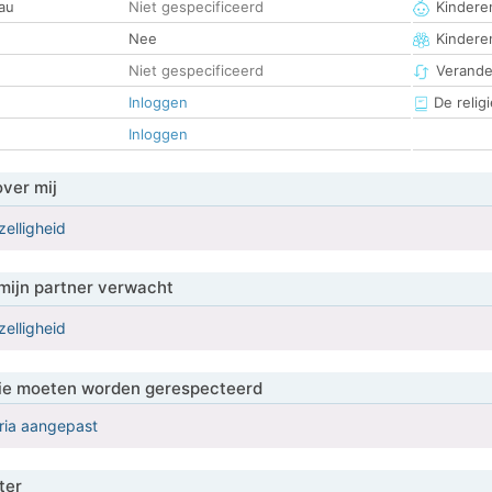
au
Niet gespecificeerd
Kinderen
Nee
Kindere
Niet gespecificeerd
Verander
Inloggen
De religi
Inloggen
over mij
zelligheid
mijn partner verwacht
zelligheid
 die moeten worden gerespecteerd
eria aangepast
ter