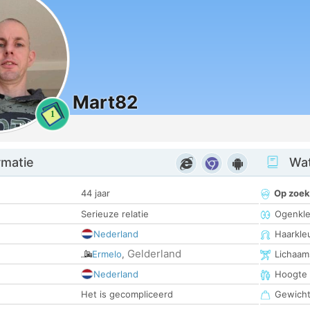
Mart82
1
rmatie
Wat
44 jaar
Op zoek
Serieuze relatie
Ogenkle
Nederland
Haarkle
Gelderland
Ermelo
,
Lichaam
Nederland
Hoogte
Het is gecompliceerd
Gewich