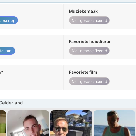
Muzieksmaak
Bioscoop
Niet gespecificeerd
Favoriete huisdieren
taurant
Niet gespecificeerd
n?
Favoriete film
Niet gespecificeerd
Gelderland