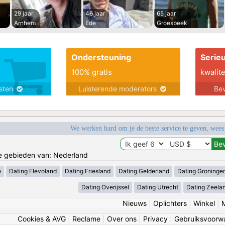
29 jaar
46 jaar
65 jaar
Arnhem
Ede
Groesbeek
Ondersteuning
Serie
100% gratis
kwalite
nsten
Luisterende moderators
Bev
We werken hard om je de beste service te geven, wees
de gebieden van: Nederland
e
Dating Flevoland
Dating Friesland
Dating Gelderland
Dating Groninge
Dating Overijssel
Dating Utrecht
Dating Zeela
Nieuws
|
Oplichters
|
Winkel
|
Cookies & AVG
|
Reclame
|
Over ons
|
Privacy
|
Gebruiksvoorw