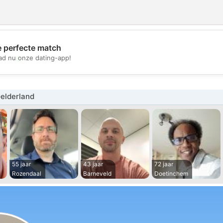
e perfecte match
💖
d nu onze dating-app!
💕
elderland
55 jaar
43 jaar
72 jaar
Rozendaal
Barneveld
Doetinchem