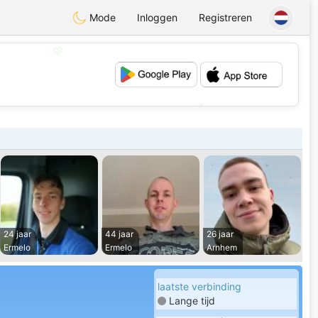
Mode
Inloggen
Registreren
💖
💕
24 jaar
44 jaar
26 jaar
Ermelo
Ermelo
Arnhem
laatste verbinding
Lange tijd