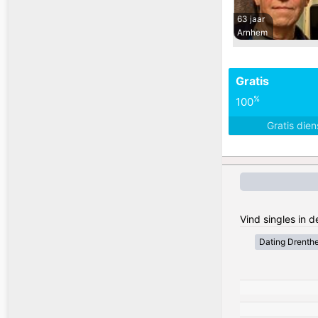
63 jaar
Arnhem
Gratis
%
100
Gratis die
Vind singles in 
Dating Drenth