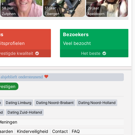
58 jaar
51 jaar
29 jaar
Zutphen
Eibergen
Apeldoorn
us
Bezoekers
itsprofielen
Veel bezocht
estigde kwaliteit
Het beste
 alsjeblieft ondersteunend
n
Dating Limburg
Dating Noord-Brabant
Dating Noord-Holland
nd
Dating Zuid-Holland
Meningen
aarden
|
Kinderveiligheid
|
Contact
|
FAQ