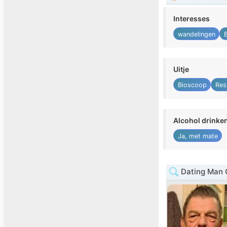
Interesses
wandelingen
Uitje
Bioscoop
Res
Alcohol drinke
Ja, met mate
Dating Man 