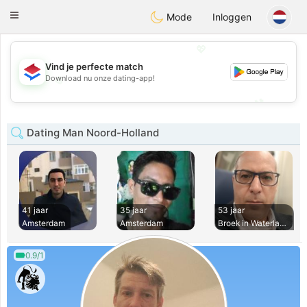
Nederland
Chat
Toggle
Mode
Inloggen
navigation
💖
Vind je perfecte match
💖
Download nu onze dating-app!
💕
💕
Dating Man Noord-Holland
41 jaar
35 jaar
53 jaar
Amsterdam
Amsterdam
Broek in Waterland
0.9/1