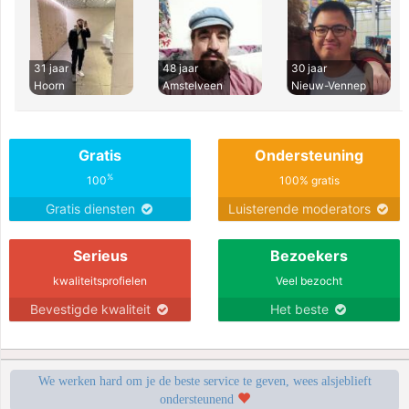
31 jaar
48 jaar
30 jaar
Hoorn
Amstelveen
Nieuw-Vennep
Gratis
Ondersteuning
%
100
100% gratis
Gratis diensten
Luisterende moderators
Serieus
Bezoekers
kwaliteitsprofielen
Veel bezocht
Bevestigde kwaliteit
Het beste
We werken hard om je de beste service te geven, wees alsjeblieft
ondersteunend