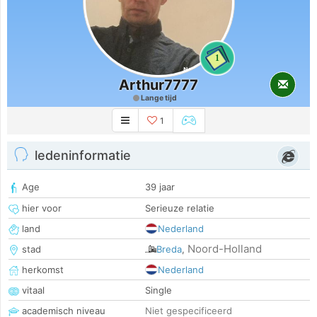
1
Arthur7777
Lange tijd
1
ledeninformatie
Age
39 jaar
hier voor
Serieuze relatie
land
Nederland
Noord-Holland
stad
Breda
,
herkomst
Nederland
vitaal
Single
academisch niveau
Niet gespecificeerd