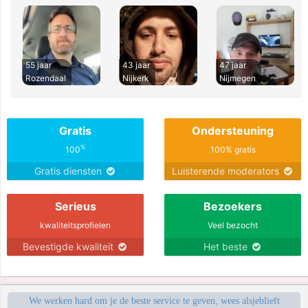
55 jaar
43 jaar
47 jaar
Rozendaal
Nijkerk
Nijmegen
Gratis
Ondersteuning
%
100
100% gratis
Gratis diensten
Luisterende moderators
Serieus
Bezoekers
kwaliteitsprofielen
Veel bezocht
Bevestigde kwaliteit
Het beste
We werken hard om je de beste service te geven, wees alsjeblieft