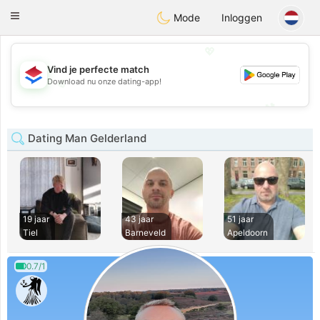
Nederland
Chat
Toggle
Mode
Inloggen
navigation
💖
Vind je perfecte match
💖
Download nu onze dating-app!
💕
💕
Dating Man Gelderland
19 jaar
43 jaar
51 jaar
Tiel
Barneveld
Apeldoorn
0.7/1