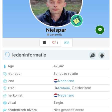
1
Nielspar
Lange tijd
1
ledeninformatie
Age
42 jaar
hier voor
Serieuze relatie
land
Nederland
Gelderland
stad
Arnhem
,
herkomst
Nederland
vitaal
Single
academisch niveau
Niet gespecificeerd