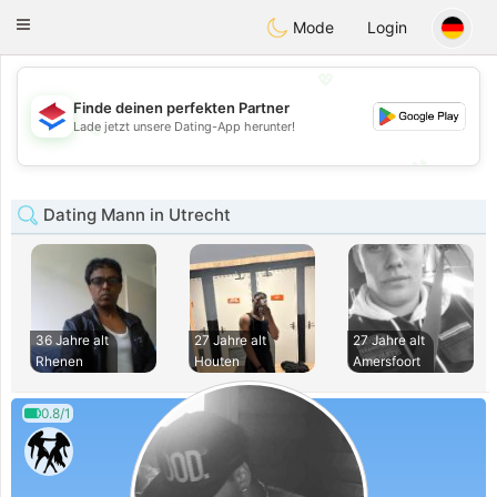
Nederland
Chat
Toggle
Mode
Login
navigation
💖
Finde deinen perfekten Partner
💖
Lade jetzt unsere Dating-App herunter!
💕
💕
Dating Mann in Utrecht
36 Jahre alt
27 Jahre alt
27 Jahre alt
Rhenen
Houten
Amersfoort
0.8/1