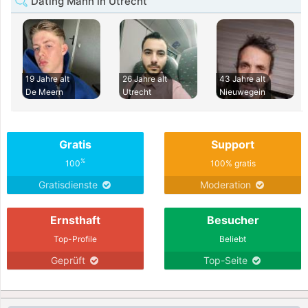
Dating Mann in Utrecht
19 Jahre alt
26 Jahre alt
43 Jahre alt
De Meern
Utrecht
Nieuwegein
Gratis
Support
%
100
100% gratis
Gratisdienste
Moderation
Ernsthaft
Besucher
Top-Profile
Beliebt
Geprüft
Top-Seite