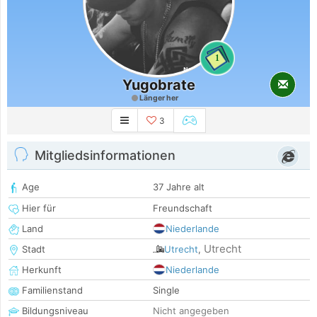
1
Yugobrate
Länger her
3
Mitgliedsinformationen
Age
37 Jahre alt
Hier für
Freundschaft
Land
Niederlande
Utrecht
Stadt
Utrecht
,
Herkunft
Niederlande
Familienstand
Single
Bildungsniveau
Nicht angegeben