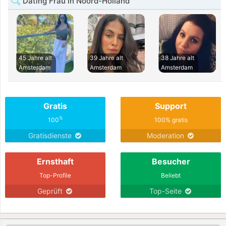
Dating Frau in Noord-Holland
45 Jahre alt
39 Jahre alt
38 Jahre alt
Amsterdam
Amsterdam
Amsterdam
Gratis
Support
%
100
100% gratis
Gratisdienste
Moderation
Ernsthaft
Besucher
Top-Profile
Beliebt
Geprüft
Top-Seite