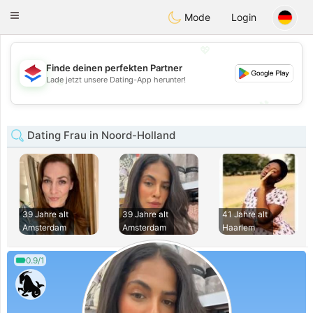
Nederland
Chat
Toggle
Mode
Login
navigation
💖
Finde deinen perfekten Partner
💖
Lade jetzt unsere Dating-App herunter!
💕
💕
Dating Frau in Noord-Holland
39 Jahre alt
39 Jahre alt
41 Jahre alt
Amsterdam
Amsterdam
Haarlem
0.9/1