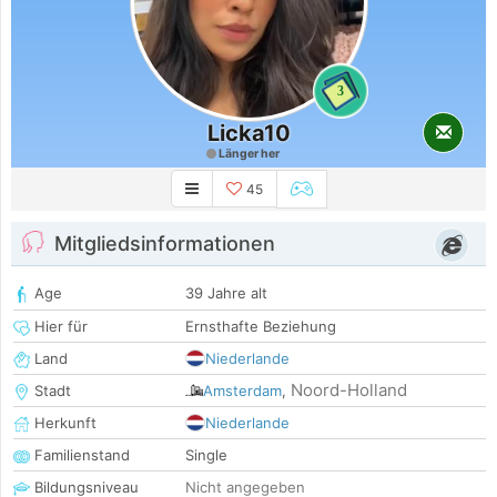
3
Licka10
Länger her
45
Mitgliedsinformationen
Age
39 Jahre alt
Hier für
Ernsthafte Beziehung
Land
Niederlande
Noord-Holland
Stadt
Amsterdam
,
Herkunft
Niederlande
Familienstand
Single
Bildungsniveau
Nicht angegeben