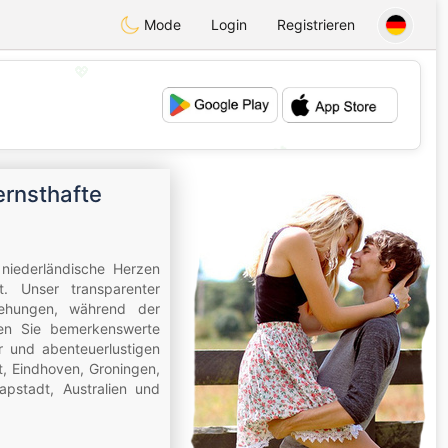
Mode
Login
Registrieren
💖
💕
ernsthafte
e niederländische Herzen
t. Unser transparenter
ziehungen, während der
ken Sie bemerkenswerte
r und abenteuerlustigen
, Eindhoven, Groningen,
pstadt, Australien und