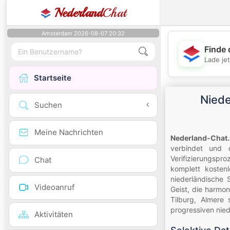
Nederland
Chat
Amsterdam 2026-08-07 20:32
Finde 
Lade je
Startseite
Niede
Suchen
Meine Nachrichten
Nederland-Chat.
verbindet und d
Verifizierungsp
Chat
komplett kosten
niederländische 
Videoanruf
Geist, die harmo
Tilburg, Almere
progressiven nie
Aktivitäten