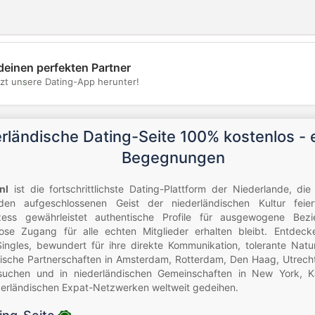
deinen perfekten Partner
💖
tzt unsere Dating-App herunter!
💕
rländische Dating-Seite 100% kostenlos - 
Begegnungen
nl
ist die fortschrittlichste Dating-Plattform der Niederlande, di
en aufgeschlossenen Geist der niederländischen Kultur feier
rozess gewährleistet authentische Profile für ausgewogene Be
lose Zugang für alle echten Mitglieder erhalten bleibt. Entdec
Singles, bewundert für ihre direkte Kommunikation, tolerante Natu
nische Partnerschaften in Amsterdam, Rotterdam, Den Haag, Utrecht
 suchen und in niederländischen Gemeinschaften in New York, Ka
derländischen Expat-Netzwerken weltweit gedeihen.