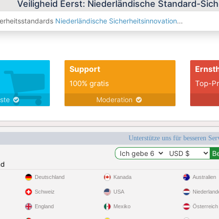
Veiligheid Eerst: Niederländische Standard-Sich
erheitsstandards
Niederländische Sicherheitsinnovation
...
Support
Ernsth
100% gratis
Top-Pr
nste
Moderation
Unterstütze uns für besseren Se
nd
Deutschland
Kanada
Australien
Schweiz
USA
Niederland
England
Mexiko
Österreich