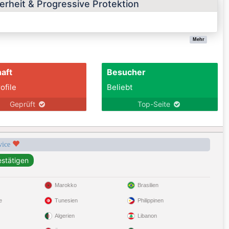
erheit & Progressive Protektion
Mehr
aft
Besucher
ofile
Beliebt
Geprüft
Top-Seite
rvice
Marokko
Brasilien
e
Tunesien
Philippinen
Algerien
Libanon