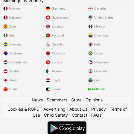
Meetings by country
France
Germany
Canada
Belgium
Switzerland
United States
Spain
England
Mexico
Italy
Portugal
Colombia
Sweden
Disabled
Pets
Australia
Morocco
Brazil
Netherlands
Tunisia
Philippines
Austria
Algeria
Lebanon
Japan
Egypt
Gulf
China
Kuwait
All the list
News
|
Scammers
|
Store
|
Opinions
Cookies & RGPD
|
Advertising
|
About Us
|
Privacy
|
Terms of
Use
|
Child Safety
|
Contact
|
FAQs