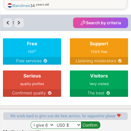
years old
Blandinee
34
1
Search by criteria
Free
Support
%
100
100% free
Free services
Listening moderators
Serious
Visitors
quality profiles
Very visited
Confirmed quality
The best
We work hard to give you the best service, be supportive please