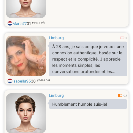
years old
Maria77
31
Limburg
0
À 28 ans, je sais ce que je veux : une
connexion authentique, basée sur le
respect et la complicité. J'apprécie
les moments simples, les
conversations profondes et les
personnes qui ont une vision du
years old
Isabella95
30
monde. Si vous êtes quelqu'un
d'ouvert et d'honnête, n'hésitez pas
Limburg
à me contacter.
0.4
Humblement humble suis-je!