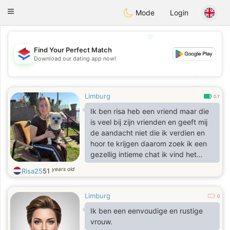
Nederland
Chat
Toggle
Mode
Login
navigation
💖
Find Your Perfect Match
Download our dating app now!
💖
💕
💕
Limburg
0.7
Ik ben risa heb een vriend maar die
is veel bij zijn vrienden en geeft mij
de aandacht niet die ik verdien en
hoor te krijgen daarom zoek ik een
gezellig intieme chat ik vind het
opwindend als een man naar mijn
years old
Risa25
51
fotos kijkt ik hoor wel of je intresse
hebt groetjes x risa
Limburg
0
Ik ben een eenvoudige en rustige
vrouw.