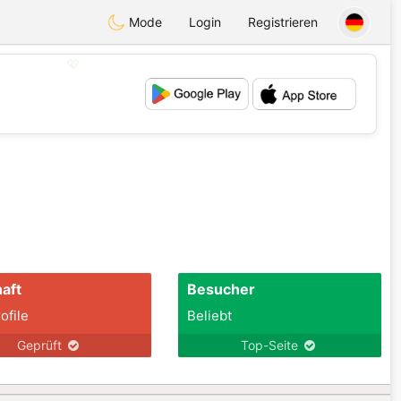
Mode
Login
Registrieren
💖
💕
aft
Besucher
ofile
Beliebt
Geprüft
Top-Seite