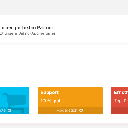
deinen perfekten Partner
tzt unsere Dating-App herunter!
💖
💕
Support
Ernsth
100% gratis
Top-Pr
nste
Moderation