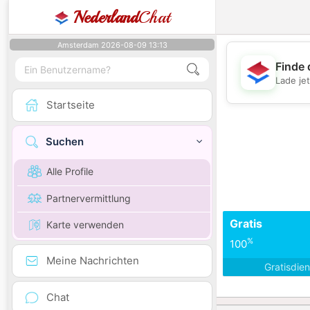
Nederland
Chat
Amsterdam 2026-08-09 13:13
Finde 
Lade je
Startseite
Suchen
Alle Profile
Partnervermittlung
Gratis
Karte verwenden
%
100
Meine Nachrichten
Gratisdie
Chat