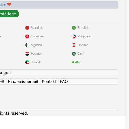
rvice
Marokko
Brasilien
e
Tunesien
Philippinen
Algerien
Libanon
Ägypten
Golf
Kuwait
Alle
ungen
GB
|
Kindersicherheit
|
Kontakt
|
FAQ
rights reserved.