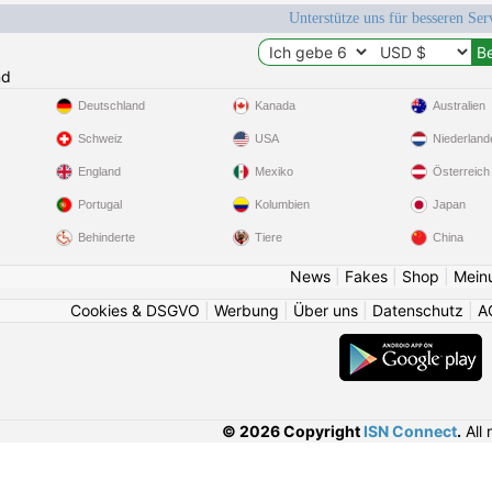
Unterstütze uns für besseren Se
nd
Deutschland
Kanada
Australien
Schweiz
USA
Niederland
England
Mexiko
Österreich
Portugal
Kolumbien
Japan
Behinderte
Tiere
China
News
|
Fakes
|
Shop
|
Mein
Cookies & DSGVO
|
Werbung
|
Über uns
|
Datenschutz
|
A
© 2026 Copyright
ISN Connect
.
All 